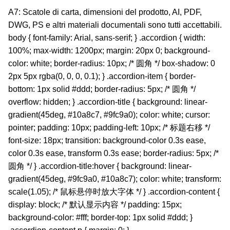
A7: Scatole di carta, dimensioni del prodotto, AI, PDF,
DWG, PS e altri materiali documentali sono tutti accettabili.
body { font-family: Arial, sans-serif; } .accordion { width:
100%; max-width: 1200px; margin: 20px 0; background-
color: white; border-radius: 10px; /* 圆角 */ box-shadow: 0
2px 5px rgba(0, 0, 0, 0.1); } .accordion-item { border-
bottom: 1px solid #ddd; border-radius: 5px; /* 圆角 */
overflow: hidden; } .accordion-title { background: linear-
gradient(45deg, #10a8c7, #9fc9a0); color: white; cursor:
pointer; padding: 10px; padding-left: 10px; /* 标题右移 */
font-size: 18px; transition: background-color 0.3s ease,
color 0.3s ease, transform 0.3s ease; border-radius: 5px; /*
圆角 */ } .accordion-title:hover { background: linear-
gradient(45deg, #9fc9a0, #10a8c7); color: white; transform:
scale(1.05); /* 鼠标悬停时放大字体 */ } .accordion-content {
display: block; /* 默认显示内容 */ padding: 15px;
background-color: #fff; border-top: 1px solid #ddd; }