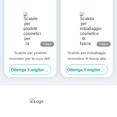
Video
Video
Scatole per prodotti
Scatola per imballaggio
cosmetici per la cura della
cosmetico di fascia alta
salute liquida orale Scatole
personalizzata in fabbrica
Ottenga il migliore prezzo
Ottenga il migliore prezzo
per prodotti per la cura della
Maschera / Lozione / Acqua
salute liquida scatola regalo
Essenza / Rossetto
laser scatola di imballaggio
con copertura flip