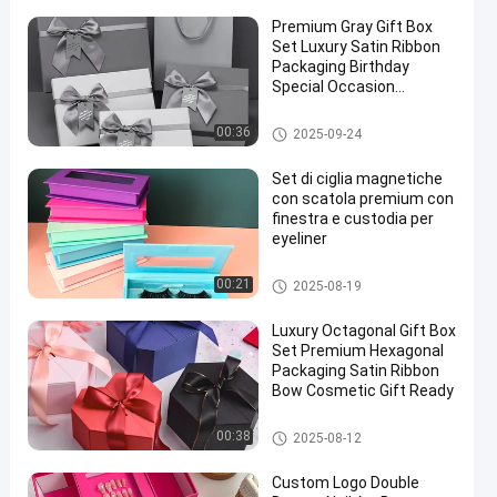
Premium Gray Gift Box
Set Luxury Satin Ribbon
Packaging Birthday
Special Occasion
Presentation
Contenitore di regalo rigido
00:36
2025-09-24
Set di ciglia magnetiche
con scatola premium con
finestra e custodia per
eyeliner
Scatola d'imballaggio cosmeti
00:21
2025-08-19
ca
Luxury Octagonal Gift Box
Set Premium Hexagonal
Packaging Satin Ribbon
Bow Cosmetic Gift Ready
Scatola d'imballaggio cosmeti
00:38
2025-08-12
ca
Custom Logo Double