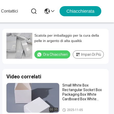
Chiacchierata
Contattici
Scatola per imballaggio per la cura della
pelle in argento di alta qualità
Ora Chiacchieri
Impari Di Più
Video correlati
Small White Box
Rectangular Socket Box
Packaging Box White
Cardboard Box White
Paper Box Wholesale
Scatola d'imballaggio cosmeti
00:35
2025-11-05
ca