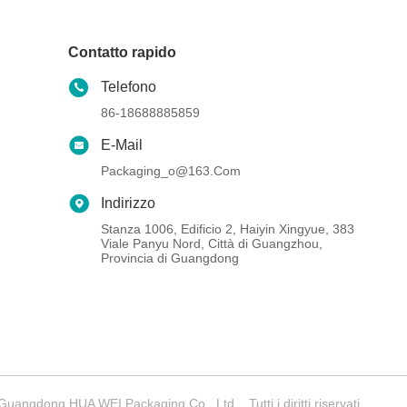
Contatto rapido
Telefono
86-18688885859
E-Mail
Packaging_o@163.com
Indirizzo
Stanza 1006, Edificio 2, Haiyin Xingyue, 383
Viale Panyu Nord, Città di Guangzhou,
Provincia di Guangdong
angdong HUA WEI Packaging Co., Ltd. . Tutti i diritti riservati.