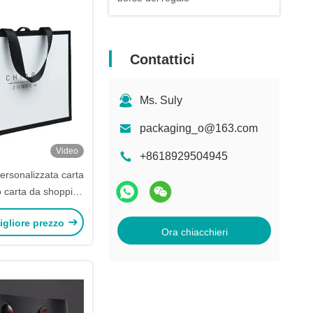
Contattici
Ms. Suly
packaging_o@163.com
Video
+8618929504945
ersonalizzata carta
o carta da shopping
one personalizzate
igliore prezzo
glia a nastro
Ora chiacchieri