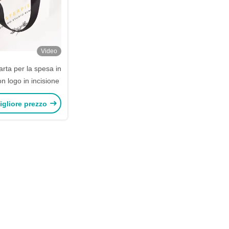
Video
arta per la spesa in
on logo in incisione
igliore prezzo