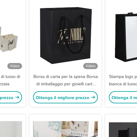
Video
Video
di lusso di
Borsa di carta per la spesa Borsa
Stampa logo p
izzata
di imballaggio per gioielli carta
bianca di luss
cosmetica
borse di cart
 prezzo
Ottenga il migliore prezzo
Ottenga il m
con mani