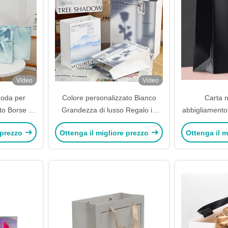
Video
Video
moda per
Colore personalizzato Bianco
Carta n
to Borse di
Grandezza di lusso Regalo in
abbigliamento
hopper
bianco Pacchetto in bianco Tasca
borsa da acqu
 prezzo
Ottenga il migliore prezzo
Ottenga il m
di carta a manico Tasca di carta
mar
Kraft