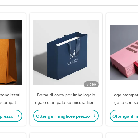
Video
sonalizzati
Borsa di carta per imballaggio
Logo stampat
o stampato
regalo stampata su misura Borsa
getta con sa
on manici
di carta di lusso bianca nera
colo
 prezzo
Ottenga il migliore prezzo
Ottenga il m
opping
Borsa di carta spessa