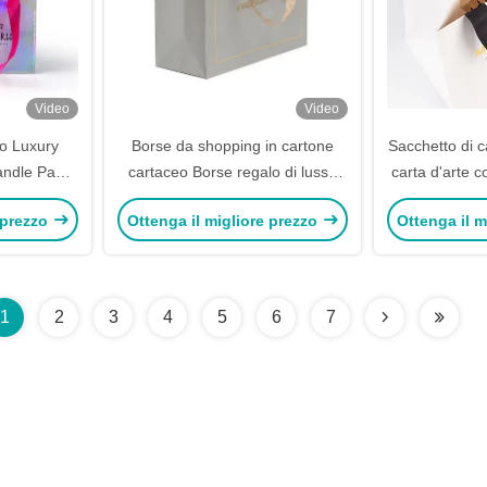
Video
Video
o Luxury
Borse da shopping in cartone
Sacchetto di c
andle Paper
cartaceo Borse regalo di lusso
carta d'arte c
ry Cosmetic
personalizzate con maniglie del
 prezzo
Ottenga il migliore prezzo
Ottenga il m
ografico
logo
1
2
3
4
5
6
7