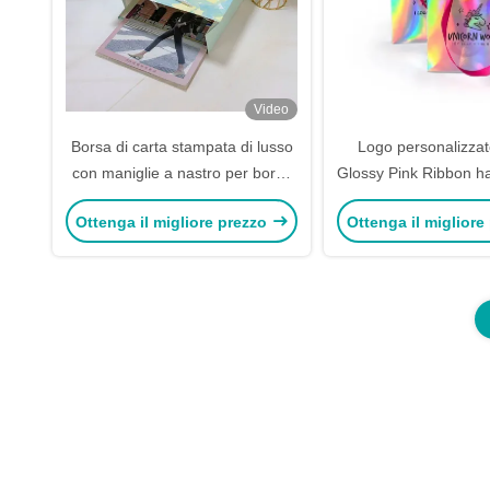
Video
Borsa di carta stampata di lusso
Logo personalizzat
con maniglie a nastro per borsa
Glossy Pink Ribbon h
da shopping con il tuo logo
Bag Gift Craft Jewel
Ottenga il migliore prezzo
Ottenga il migliore
Packaging Paper ol
Shopping