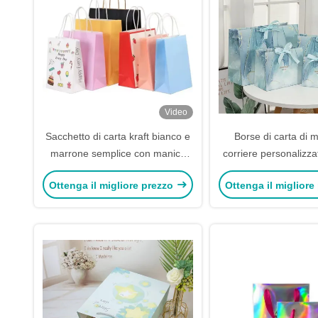
Video
Sacchetto di carta kraft bianco e
Borse di carta di 
marrone semplice con manico
corriere personalizza
torto
carta per euro s
Ottenga il migliore prezzo
Ottenga il migliore