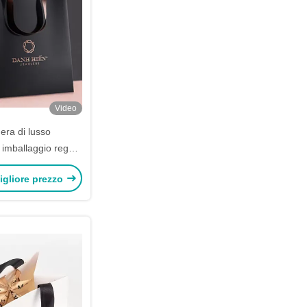
Video
era di lusso
 imballaggio regalo
isto personalizzato
igliore prezzo
chio logo