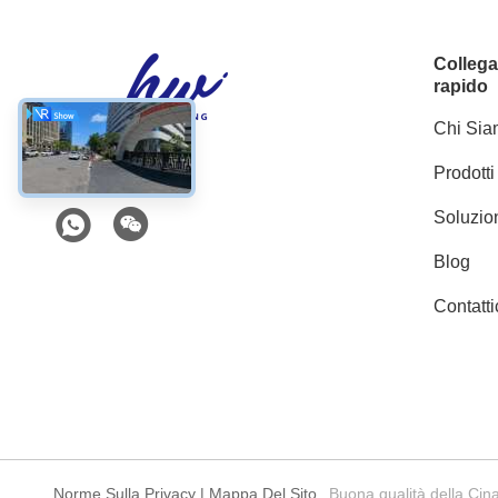
Colleg
rapido
Chi Si
Prodotti
Social media
Soluzio
Blog
Contatti
Norme Sulla Privacy
|
Mappa Del Sito
Buona qualità della Cina