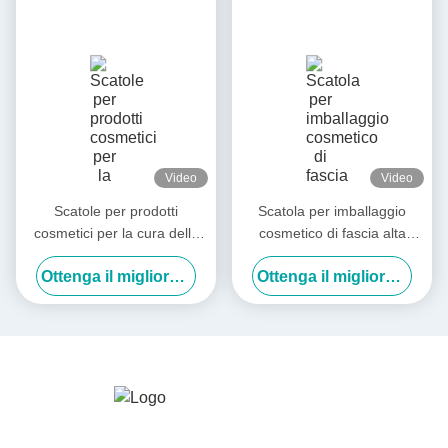
Video
Video
Scatole per prodotti
Scatola per imballaggio
cosmetici per la cura della
cosmetico di fascia alta
salute liquida orale Scatole
personalizzata in fabbrica
Ottenga il migliore prezzo
Ottenga il migliore prezzo
per prodotti per la cura della
Maschera / Lozione / Acqua
salute liquida scatola regalo
Essenza / Rossetto
laser scatola di imballaggio
con copertura flip