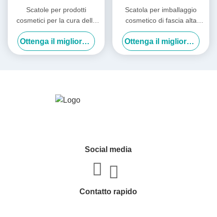
Scatole per prodotti
Scatola per imballaggio
cosmetici per la cura della
cosmetico di fascia alta
salute liquida orale Scatole
personalizzata in fabbrica
Ottenga il migliore prezzo
Ottenga il migliore prezzo
per prodotti per la cura della
Maschera / Lozione / Acqua
salute liquida scatola regalo
Essenza / Rossetto
laser scatola di imballaggio
con copertura flip
Social media
Contatto rapido