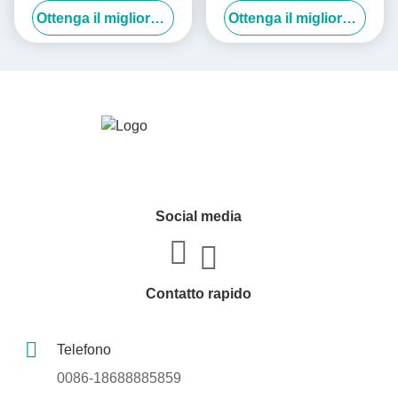
Ottenga il migliore prezzo
Ottenga il migliore prezzo
compleanno Scatola regalo
fiori da abito
rituale grande Scatola di libri
a sfogli
Social media
Contatto rapido
Telefono
0086-18688885859