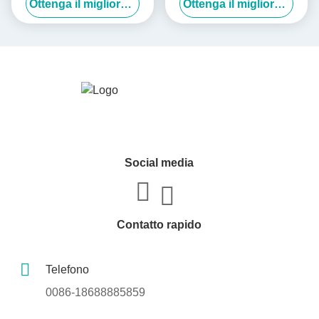
Ottenga il migliore prezzo
Ottenga il migliore prezzo
Caramelle Imballaggio Borsa
shopping Sacchetto regalo di
da mano Scatole regalo
carta con nastro a prua
Social media
Contatto rapido
Telefono
0086-18688885859