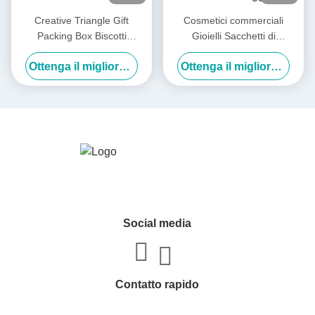
Creative Triangle Gift
Cosmetici commerciali
Packing Box Biscotti
Gioielli Sacchetti di
Pasticceria Matrimonio
imballaggio Sacchetti da
Ottenga il migliore prezzo
Ottenga il migliore prezzo
Caramelle Imballaggio Borsa
shopping Sacchetto regalo di
da mano Scatole regalo
carta con nastro a prua
Social media
Contatto rapido