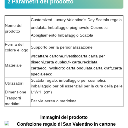
Parametri del prodotto
2.
Customized Luxury Valentine's Day Scatola regalo
Nome del
ondulata Imballaggio pieghevole Cosmetici
prodotto
Abbigliamento Imballaggio Scatola
Forma del
Supporto per la personalizzazione
colore e logo
w
scattare
cartone,
rivestito
carta,
carta per
disegni,
carta duplex,
f
- carta,
r
eciclata
Materiale
carta
ecc
.
Involucro
:
carta ondulata,
carta kraft,
carta
speciale
ecc
Scatola regalo, imballaggio per cosmetici,
Utilizzatori
imballaggio per oli essenziali per la cura della pelle
Dimensione
L*W*H (cm)
Trasporti
Per via aerea o marittima
marittimi
Immagini del prodotto