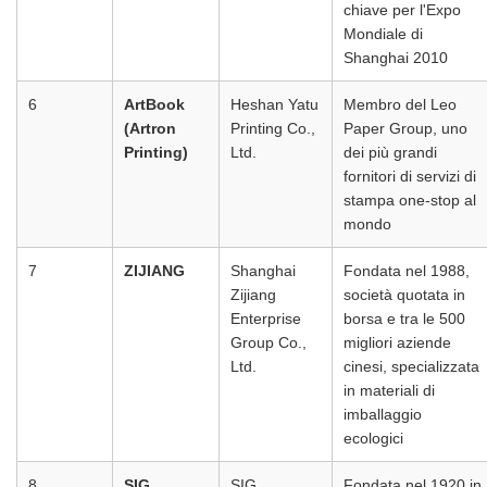
chiave per l'Expo
Mondiale di
Shanghai 2010
6
ArtBook
Heshan Yatu
Membro del Leo
(Artron
Printing Co.,
Paper Group, uno
Printing)
Ltd.
dei più grandi
fornitori di servizi di
stampa one-stop al
mondo
7
ZIJIANG
Shanghai
Fondata nel 1988,
Zijiang
società quotata in
Enterprise
borsa e tra le 500
Group Co.,
migliori aziende
Ltd.
cinesi, specializzata
in materiali di
imballaggio
ecologici
8
SIG
SIG
Fondata nel 1920 in