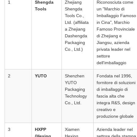
1
Shengda
Zhejiang
Riconosciuta come
Tools
Shengda
un "Marchio di
Tools Co.,
Imballaggio Famoso
Ltd. (affiliata
in Cina", Marchio
a Zhejiang
Famoso Provinciale
Dashengda
di Zhejiang e
Packaging
Jiangsu, azienda
Co., Ltd.)
privata leader nel
settore
dell'imballaggio
2
YUTO
Shenzhen
Fondata nel 1996,
YUTO
fornitore di soluzioni
Packaging
di imballaggio di
Technology
fascia alta che
Co., Ltd.
integra R&S, design
creativo e
produzione globale
3
HXPP
Xiamen
Azienda leader nel
(Hexing
Hexing
settore della stampa