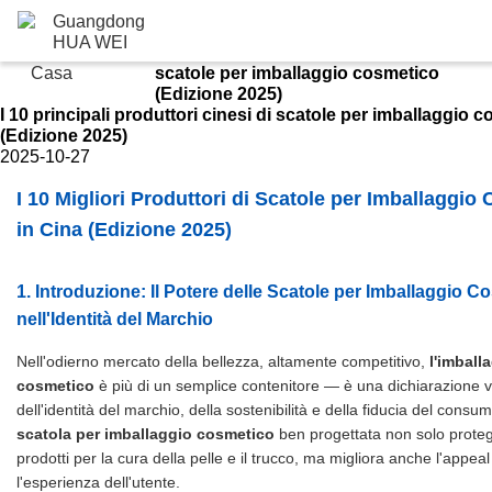
Dettagli delle soluzioni
soluzioni
I 10 principali produttori cinesi di
Casa
scatole per imballaggio cosmetico
(Edizione 2025)
I 10 principali produttori cinesi di scatole per imballaggio 
(Edizione 2025)
2025-10-27
I 10 Migliori Produttori di Scatole per Imballaggio
in Cina (Edizione 2025)
1. Introduzione: Il Potere delle Scatole per Imballaggio C
nell'Identità del Marchio
Nell'odierno mercato della bellezza, altamente competitivo,
l'imball
cosmetico
è più di un semplice contenitore — è una dichiarazione v
dell'identità del marchio, della sostenibilità e della fiducia del cons
scatola per imballaggio cosmetico
ben progettata non solo protegg
prodotti per la cura della pelle e il trucco, ma migliora anche l'appeal 
l'esperienza dell'utente.