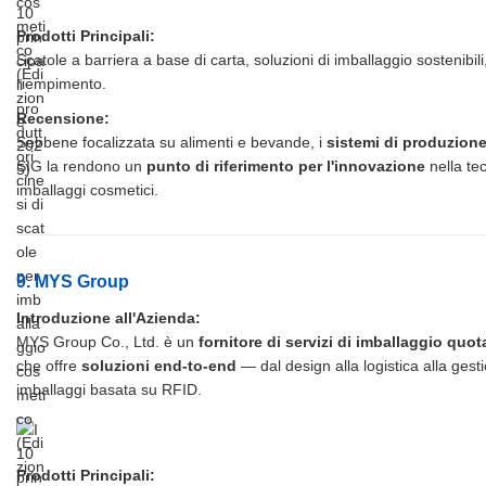
Prodotti Principali:
Scatole a barriera a base di carta, soluzioni di imballaggio sostenibili,
riempimento.
Recensione:
Sebbene focalizzata su alimenti e bevande, i
sistemi di produzione
SIG la rendono un
punto di riferimento per l'innovazione
nella te
imballaggi cosmetici.
9. MYS Group
Introduzione all'Azienda:
MYS Group Co., Ltd. è un
fornitore di servizi di imballaggio quot
che offre
soluzioni end-to-end
— dal design alla logistica alla gest
imballaggi basata su RFID.
Prodotti Principali: