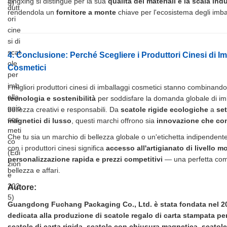
Jingxing si distingue per la sua
qualità dei materiali e la scala indu
rendendola un
fornitore a monte
chiave per l'ecosistema degli imba
4. Conclusione: Perché Scegliere i Produttori Cinesi di I
Cosmetici
I migliori produttori cinesi di imballaggi cosmetici stanno combinand
tecnologia e sostenibilità
per soddisfare la domanda globale di imb
bellezza creativi e responsabili. Da
scatole rigide ecologiche
a
set
magnetici di lusso
, questi marchi offrono sia
innovazione che co
Che tu sia un marchio di bellezza globale o un'etichetta indipendente
con i produttori cinesi significa
accesso all'artigianato di livello m
personalizzazione rapida e prezzi competitivi
— una perfetta com
bellezza e affari.
Autore:
Guangdong Fuchang Packaging Co., Ltd. è stata fondata nel 2
dedicata alla produzione di scatole regalo di carta stampata pe
scatole di carta rigida, scatole con chiusura magnetica, scatole