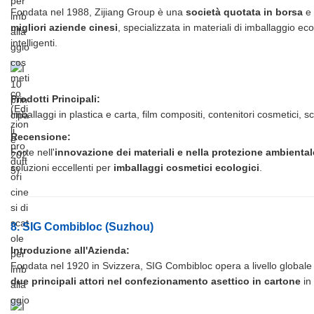
Fondata nel 1988, Zijiang Group è una
società quotata in borsa
e 
migliori aziende cinesi
, specializzata in materiali di imballaggio eco
intelligenti.
Prodotti Principali:
Imballaggi in plastica e carta, film compositi, contenitori cosmetici, scat
Recensione:
Forte nell'
innovazione dei materiali e nella protezione ambiental
soluzioni eccellenti per
imballaggi cosmetici ecologici
.
8. SIG Combibloc (Suzhou)
Introduzione all'Azienda:
Fondata nel 1920 in Svizzera, SIG Combibloc opera a livello globale
due principali attori nel confezionamento asettico in cartone
in 