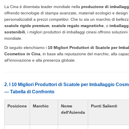
La Cina è diventata leader mondiale nella
produzione di imballagg
offrendo tecnologie di stampa avanzate, materiali ecologici e design 
personalizzabili a prezzi competitivi. Che tu sia un marchio di bellezza
scatole rigide premium
,
scatole regalo magnetiche
, o
imballaggi
sostenibili
, i migliori produttori di imballaggi cinesi offrono soluzioni d
mondiale.
Di seguito elenchiamo i
10 Migliori Produttori di Scatole per Imba
Cosmetico in Cina
, in base alla reputazione del marchio, alla capac
all'innovazione e alla presenza globale.
2. I 10 Migliori Produttori di Scatole per Imballaggio Cosm
— Tabella di Confronto
Posizione
Marchio
Nome
Punti Salienti
dell'Azienda