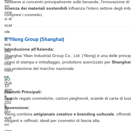
Sebbene si concentri principalmente sulle bevande, l'innovazione di 
scienza dei materiali sostenibili
influenza l'intero settore degli imb
compresi i cosmetici.
5. Yilong Group (Shanghai)
Introduzione all'Azienda:
Shanghai Yilian Industrial Group Co., Ltd. (Yilong) è una delle princi
cinesi di stampa e imballaggio, produttore autorizzato per
Shanghai
con protezione del marchio nazionale.
Prodotti Principali:
Scatole regalo cosmetiche, cartoni pieghevoli, scatole di carta di lus
Recensione:
Yilong combina
artigianato creativo e branding culturale
, offrend
eleganti e raffinati, ideali per cosmetici di fascia alta.