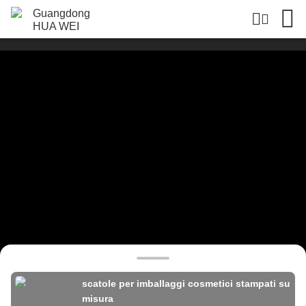
scatole per imballaggi cosmetici stampati su
misura