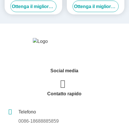
spedizione Crema per la
OEM Imballaggio individuale
Ottenga il migliore prezzo
Ottenga il migliore prezzo
pulizia della pelle Cura del
corpo Burro Scatole di carta
Fornitore
Social media
Contatto rapido
Telefono
0086-18688885859