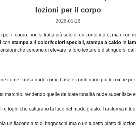
lozioni per il corpo
2026-01-26
per il corpo, non si tratta più solo di un contenitore, ma di un 
ci con
stampa a 4 colori/colori speciali, stampa a caldo in la
mensioni che cercano di elevare la loro texture e distinguersi da
zione come il rosa nude come base e combinano più tecniche per
l tuo marchio, rendendo quelle delicate tonalità nude super lisc
ttili e loghi che catturano la luce nel modo giusto. Trasforma il 
bia un flacone alto di bagnoschiuma o un tubetto piatto di lozione