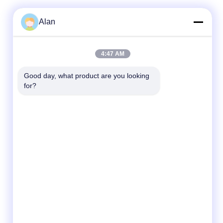
Alan
Contatto rapido
4:47 AM
Telefono
Good day, what product are you looking 
for?
86-18688885859
E-Mail
Packaging_o@163.com
Indirizzo
Stanza 1006, Edificio 2, Haiyin Xingyue, 383
Viale Panyu Nord, Città di Guangzhou,
Provincia di Guangdong