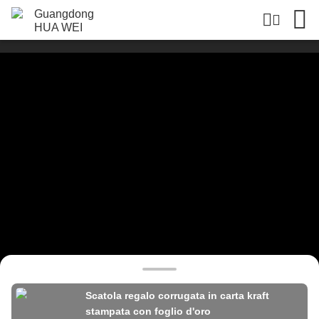
Scatola regalo corrugata in carta kraft
stampata con foglio d'oro