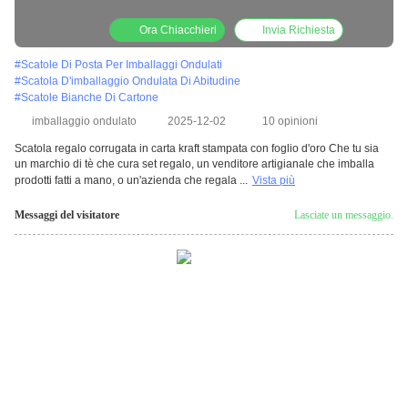
Ora Chiacchieri
Invia Richiesta
#
Scatole Di Posta Per Imballaggi Ondulati
#
Scatola D'imballaggio Ondulata Di Abitudine
#
Scatole Bianche Di Cartone
imballaggio ondulato
2025-12-02
10 opinioni
Scatola regalo corrugata in carta kraft stampata con foglio d'oro Che tu sia
un marchio di tè che cura set regalo, un venditore artigianale che imballa
prodotti fatti a mano, o un'azienda che regala ...
Vista più
Messaggi del visitatore
Lasciate un messaggio.